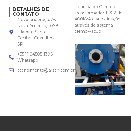
Retirada do Óleo do
DETALHES DE
Transformador TR02 de
CONTATO
400kVA e substituição
Novo endereço: Av.
através de sistema
Nova América, 1078
termo-vácuo
- Jardim Santa
Cecília - Guarulhos
SP
+55 11 94505-1396 -
Whatsapp
atendimento@arsan.com.br